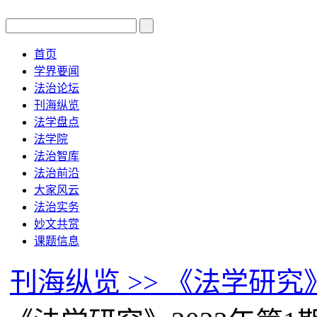
首页
学界要闻
法治论坛
刊海纵览
法学盘点
法学院
法治智库
法治前沿
大家风云
法治实务
妙文共赏
课题信息
刊海纵览 >> 《法学研究