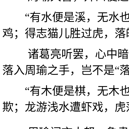
“有水便是溪，无水
鸡；得志猫儿胜过虎，落
诸葛亮听罢，心中暗想
落入周瑜之手，岂不是“落
“有木便是棋，无木
欺；龙游浅水遭虾戏，虎